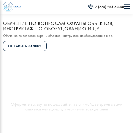
+7 (775) 284-63-58
ОБУЧЕНИЕ ПО ВОПРОСАМ ОХРАНЫ ОБЪЕКТОВ,
ИНСТРУКТАЖ ПО ОБОРУДОВАНИЮ И ДР.
Обучение по вопросам охраны объектов, инструктаж по оборудованию и др.
ОСТАВИТЬ ЗАЯВКУ
ВОЗНИКЛИ ВОПРОСЫ?
Oформите заявку на нашем сайте, и в ближайшее время с вами
свяжется менеджер для уточнения всех деталей
ОСТАВИТЬ
ЗАЯВКУ